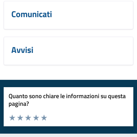
Comunicati
Avvisi
Quanto sono chiare le informazioni su questa
pagina?
Valuta da 1 a 5 stelle la pagina
Valuta 1 stelle su 5
Valuta 2 stelle su 5
Valuta 3 stelle su 5
Valuta 4 stelle su 5
Valuta 5 stelle su 5