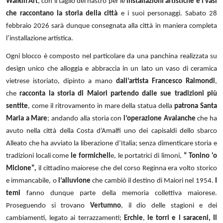
Walkin’Art
, con il taglio del nastro per le
installazioni artistiche e i vasi
che raccontano la storia della città
e i suoi personaggi. Sabato 28
febbraio 2026 sarà dunque consegnata alla città in maniera completa
l’installazione artistica.
Ogni blocco è composto nel particolare da una panchina realizzata su
design unico che alloggia e abbraccia in un lato un vaso di ceramica
vietrese istoriato, dipinto a mano
dall’artista Francesco Raimondi
,
che
racconta la storia di Maiori partendo dalle sue tradizioni più
sentite
, come il ritrovamento in mare della statua della
patrona Santa
Maria a Mare
; andando alla storia con
l’operazione Avalanche
che ha
avuto nella città della Costa d’Amalfi uno dei capisaldi dello sbarco
Alleato che ha avviato la liberazione d’Italia; senza dimenticare storia e
tradizioni locali come
le
formichell
e, le portatrici di limoni,
“ Tonino 'o
Micione”,
il cittadino maiorese che del corso Reginna era volto storico
e immancabile, o
l’alluvione
che cambiò il destino di Maiori nel 1954.
I
temi
fanno dunque parte della memoria collettiva maiorese.
Proseguendo si trovano
Vertumno
, il dio delle stagioni e dei
cambiamenti, legato ai terrazzamenti;
Erchie
,
le torri e i saraceni, Il