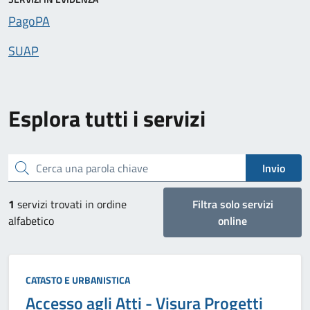
PagoPA
SUAP
Esplora tutti i servizi
Cerca una parola chiave
Invio
1
servizi trovati in ordine
Filtra solo servizi
alfabetico
online
Categoria:
CATASTO E URBANISTICA
Accesso agli Atti - Visura Progetti