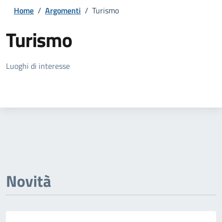
Home
/
Argomenti
/
Turismo
Turismo
Dettagli della notizia
Luoghi di interesse
Novità